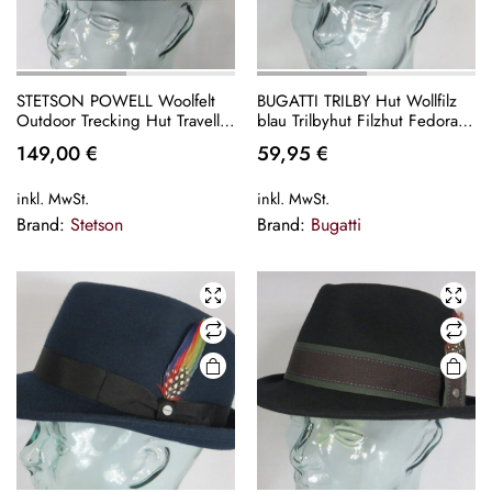
STETSON POWELL Woolfelt
BUGATTI TRILBY Hut Wollfilz
Outdoor Trecking Hut Traveller
blau Trilbyhut Filzhut Fedora
Wollfilz anthrazit Neu
Wolle Hat klein Neu
149,00
€
59,95
€
inkl. MwSt.
inkl. MwSt.
Brand:
Stetson
Brand:
Bugatti