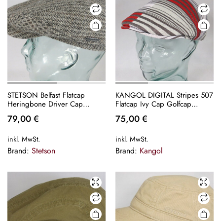
STETSON Belfast Flatcap
KANGOL DIGITAL Stripes 507
Heringbone Driver Cap
Flatcap Ivy Cap Golfcap
Schiebermütze Schirmmütze
Gatsby Schiebermütze grau
79,00
€
75,00
€
Neu
inkl. MwSt.
inkl. MwSt.
Brand:
Stetson
Brand:
Kangol