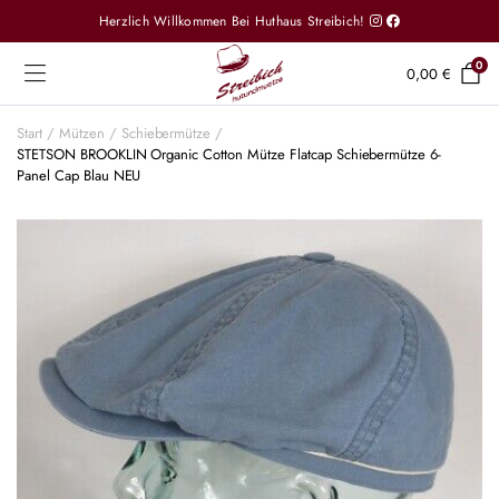
Herzlich Willkommen Bei Huthaus Streibich!
0
0,00
€
Start
Mützen
Schiebermütze
STETSON BROOKLIN Organic Cotton Mütze Flatcap Schiebermütze 6-
Panel Cap Blau NEU