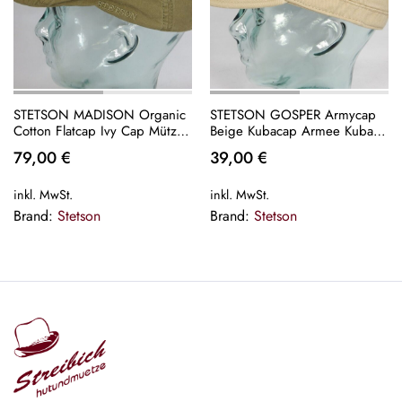
STETSON MADISON Organic
STETSON GOSPER Armycap
Cotton Flatcap Ivy Cap Mütze
Beige Kubacap Armee Kuba
Baumwolle oliv NEU
Cap Mütze Fullcap Basecap
79,00
€
39,00
€
NEU
inkl. MwSt.
inkl. MwSt.
Brand:
Stetson
Brand:
Stetson