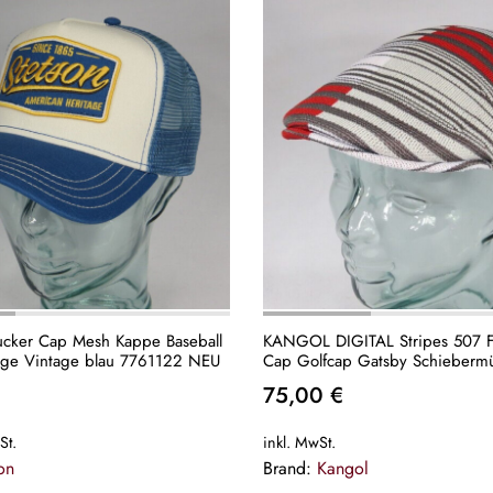
cker Cap Mesh Kappe Baseball
KANGOL DIGITAL Stripes 507 Fl
Mütze Heritage Vintage blau 7761122 NEU
Cap Golfcap Gatsby Schiebermü
Neu
75,00
€
St.
inkl. MwSt.
on
Brand:
Kangol