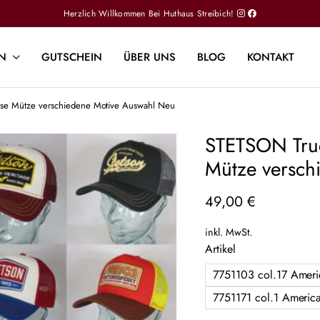
Herzlich Willkommen Bei Huthaus Streibich!
N
GUTSCHEIN
ÜBER UNS
BLOG
KONTAKT
se Mütze verschiedene Motive Auswahl Neu
STETSON Tru
Mütze versch
49,00
€
inkl. MwSt.
Artikel
7751103 col.17 Ameri
7751171 col.1 Americ