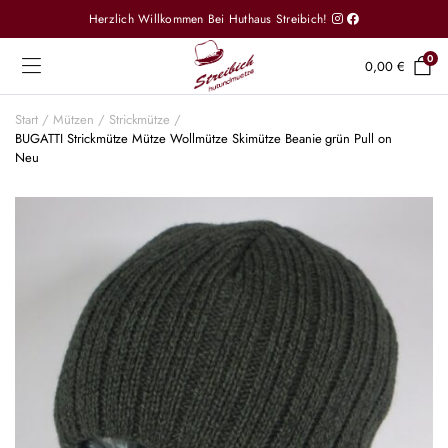
Herzlich Willkommen Bei Huthaus Streibich!
0
0,00
€
Start
Mützen
Strickmütze
BUGATTI Strickmütze Mütze Wollmütze Skimütze Beanie grün Pull on
Neu