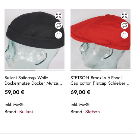
Bullani Sailorcap Wolle
STETSON Brooklin 6-Panel
Dockermütze Docker Mütze
Cap cotton Flatcap Schieber
Cap schwarz Skullcap Sailor
Mütze rot NEU
59,00
€
69,00
€
Neu
inkl. MwSt.
inkl. MwSt.
Brand:
Bullani
Brand:
Stetson