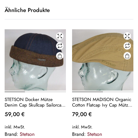
Ähnliche Produkte
STETSON Docker Mütze
STETSON MADISON Organic
Denim Cap Skullcap Sailorcap
Cotton Flatcap Ivy Cap Mütze
Rollrand Jeans Neu
Baumwolle beige NEU
59,00
€
79,00
€
inkl. MwSt.
inkl. MwSt.
Brand:
Stetson
Brand:
Stetson