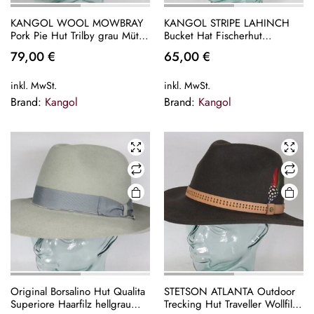
KANGOL WOOL MOWBRAY
KANGOL STRIPE LAHINCH
Pork Pie Hut Trilby grau Mütze
Bucket Hat Fischerhut
PorkPie Wollhut NEU
Schlapphut Stoffhut Hut
79,00
€
65,00
€
schwarz NEU
inkl. MwSt.
inkl. MwSt.
Brand:
Kangol
Brand:
Kangol
Original Borsalino Hut Qualita
STETSON ATLANTA Outdoor
Superiore Haarfilz hellgrau
Trecking Hut Traveller Wollfilz