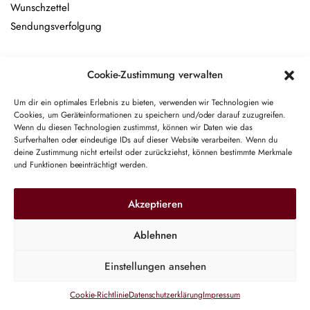
Wunschzettel
Sendungsverfolgung
Newsletter
Cookie-Zustimmung verwalten
Name
Um dir ein optimales Erlebnis zu bieten, verwenden wir Technologien wie
Cookies, um Geräteinformationen zu speichern und/oder darauf zuzugreifen.
Wenn du diesen Technologien zustimmst, können wir Daten wie das
E-Mail-Adresse
Surfverhalten oder eindeutige IDs auf dieser Website verarbeiten. Wenn du
deine Zustimmung nicht erteilst oder zurückziehst, können bestimmte Merkmale
und Funktionen beeinträchtigt werden.
Hiermit akzeptiere ich die Datenschutzbestimmungen
Akzeptieren
Ablehnen
Einstellungen ansehen
Cookie-Richtlinie
Datenschutzerklärung
Impressum
SHOP
SUCHE
WUNSCHLISTE
KONTO
KATEGORIEN
Copyright 2017-2026 ©
VOAP