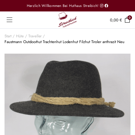
Herzlich Willkommen Bei Huthaus Streibich!
0
0,00
€
Start
Hüte
Traveller
Faustmann Outdoorhut Trachtenhut Lodenhut Filzhut Tiroler anthrazit Neu