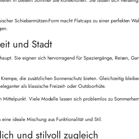
eren in diesem Sommer die Kollektionen. Sie lassen sich vielseitig
ischer Schiebermützen-Form macht Flatcaps zu einer perfekten Wah
gen.
zeit und Stadt
haupt. Sie eignen sich hervorragend für Spaziergänge, Reisen, Gar
r Krempe, die zusätzlichen Sonnenschutz bieten. Gleichzeitig bleibe
leganter als klassische Freizeit- oder Outdoorhüte.
 im Mittelpunkt. Viele Modelle lassen sich problemlos zu Sommerhe
 eine ideale Mischung aus Funktionalität und Stil.
h und stilvoll zugleich