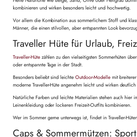
Helle Naturtöne wie Beige, Sand, Olive oder Hellgrau domini
kombinieren und wirken besonders leicht und hochwertig.
Vor allem die Kombination aus sommerlichem Stoff und klass
Männer, die einen stilvollen, aber entspannten Look bevorzu
Traveller Hüte für Urlaub, Frei
Traveller-Hüte
zählen zu den vielseitigsten Sommerhüten über
oder entspannte Tage in der Stadt.
Besonders beliebt sind leichte
Outdoor-Modelle
mit breitere
moderne Traveller-Hüte angenehm leicht und wirken deutlich e
Natürliche Farben und leichte Materialien stehen auch hier
Leinenkleidung oder lockeren Freizeit-Outfits kombinieren.
Wer im Sommer gerne unterwegs ist, findet in Traveller-Hüten
Caps & Sommermützen: Sportlic