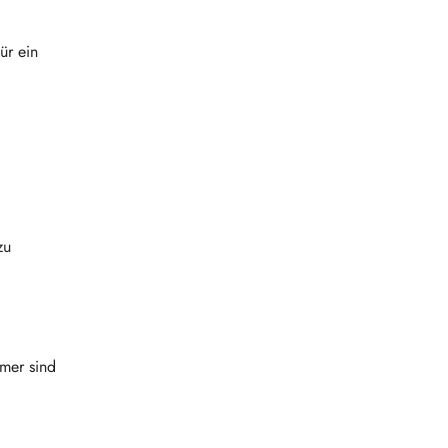
ür ein
zu
mmer sind