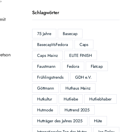
Schlagwörter
mit
75 Jahre
Basecap
BasecapVsFedora
Caps
tetson
Caps Mainz
ELITE FINISH
Faustmann
Fedora
Flatcap
Frühlingstrends
GDH e.V.
Göttmann
Huthaus Mainz
Hutkultur
Hutliebe
Hutliebhaber
Hutmode
Huttrend 2025
Hutträger des Jahres 2025
Hüte
Internationaler Tag des Hutes
Jan Delay