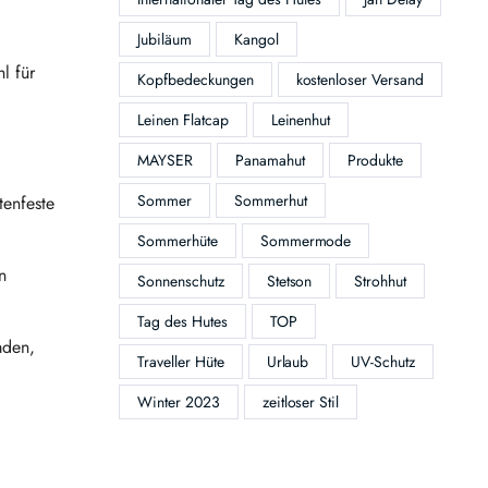
Jubiläum
Kangol
l für
Kopfbedeckungen
kostenloser Versand
Leinen Flatcap
Leinenhut
MAYSER
Panamahut
Produkte
Sommer
Sommerhut
tenfeste
Sommerhüte
Sommermode
n
Sonnenschutz
Stetson
Strohhut
Tag des Hutes
TOP
mden,
Traveller Hüte
Urlaub
UV-Schutz
Winter 2023
zeitloser Stil