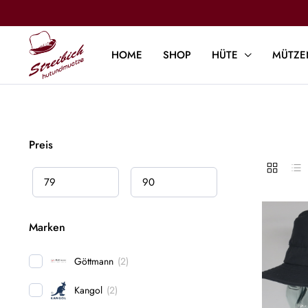
HOME
SHOP
HÜTE
MÜTZE
Preis
Marken
Göttmann
(
2
)
Kangol
(
2
)