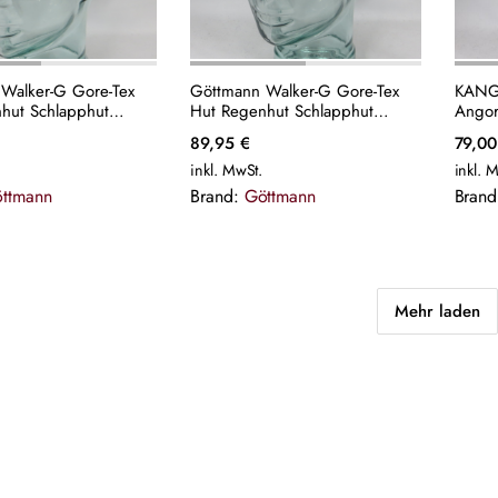
Walker-G Gore-Tex
Göttmann Walker-G Gore-Tex
KANG
hut Schlapphut
Hut Regenhut Schlapphut
Angor
t Bucket Hat schwarz
Fischerhut Bucket Hat khaki
Schla
89,95
€
79,0
NEU
inkl. MwSt.
inkl. 
ttmann
Brand:
Göttmann
Bran
Mehr laden