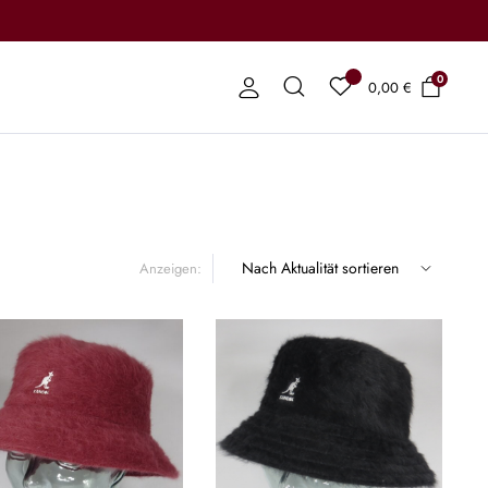
0
0,00
€
Anzeigen: