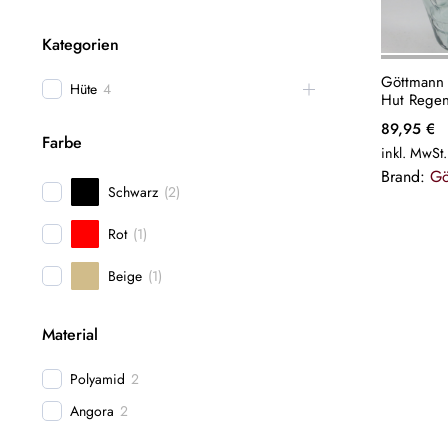
Kategorien
Göttmann 
Hüte
4
Hut Regen
Fischerhu
89,95
€
Neu
Farbe
inkl. MwSt.
Brand:
Gö
Schwarz
(
2
)
Rot
(
1
)
Beige
(
1
)
Material
Polyamid
2
Angora
2