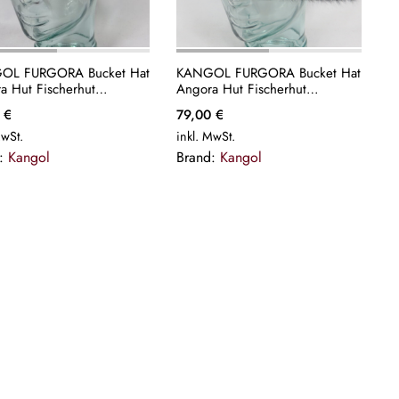
OL FURGORA Bucket Hat
KANGOL FURGORA Bucket Hat
a Hut Fischerhut
Angora Hut Fischerhut
pphut cranberry Cap NEU
Schlapphut schwarz Cap NEU
0
€
79,00
€
MwSt.
inkl. MwSt.
d:
Kangol
Brand:
Kangol