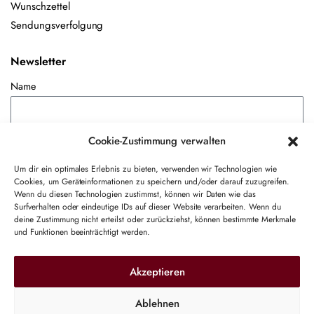
Wunschzettel
Sendungsverfolgung
Newsletter
Name
E-Mail-Adresse
Cookie-Zustimmung verwalten
Um dir ein optimales Erlebnis zu bieten, verwenden wir Technologien wie
Cookies, um Geräteinformationen zu speichern und/oder darauf zuzugreifen.
Hiermit akzeptiere ich die Datenschutzbestimmungen
Wenn du diesen Technologien zustimmst, können wir Daten wie das
Surfverhalten oder eindeutige IDs auf dieser Website verarbeiten. Wenn du
deine Zustimmung nicht erteilst oder zurückziehst, können bestimmte Merkmale
und Funktionen beeinträchtigt werden.
Akzeptieren
Ablehnen
Copyright 2017-2026 ©
VOAP