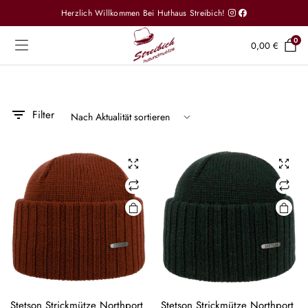
Herzlich Willkommen Bei Huthaus Streibich!
0
0,00
€
Filter
Stetson Strickmütze Northport
Stetson Strickmütze Northport