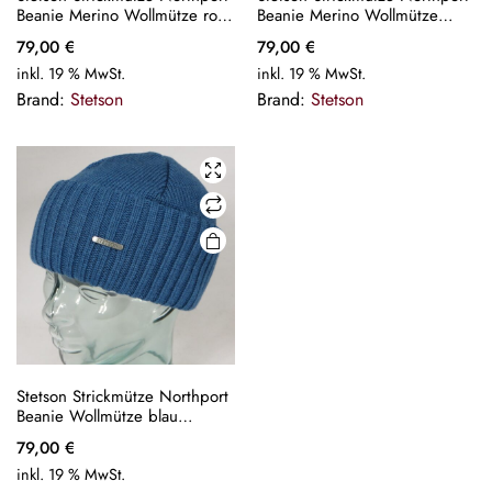
Beanie Merino Wollmütze rost
Beanie Merino Wollmütze
Wintermütze Pull on cap Neu
grün Wintermütze Pull on cap
79,00
€
79,00
€
Neu
inkl. 19 % MwSt.
inkl. 19 % MwSt.
Brand:
Stetson
Brand:
Stetson
Stetson Strickmütze Northport
Beanie Wollmütze blau
Wintermütze Pull on cap Neu
79,00
€
inkl. 19 % MwSt.