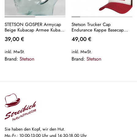
STETSON GOSPER Armycap
Stetson Trucker Cap
Beige Kubacap Armee Kuba
Endurance Kappe Basecap
Cap Mütze Fullcap Basecap
Mütze Baseballcap 7761119
39,00
€
49,00
€
NEU
Neu
inkl. MwSt.
inkl. MwSt.
Brand:
Stetson
Brand:
Stetson
Sie haben den Kopf, wir den Hut.
Mo.-Fr.: 10:00-13:00 Uhr und 14:30-18.00 Uhr