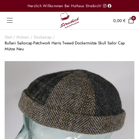
Herzlich Willkommen Bei Huthaus Streibich!
0
0,00
€
Start
Mützen
Dockercap
Bullani Sailorcap Patchwork Harris Tweed Dockermütze Skull Sailor Cap
Mütze Neu