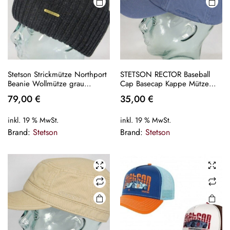
Stetson Strickmütze Northport
STETSON RECTOR Baseball
Beanie Wollmütze grau
Cap Basecap Kappe Mütze
Wintermütze Pull on cap Neu
Baumwolle blau 25 Sun Guard
79,00
€
35,00
€
NEU
inkl. 19 % MwSt.
inkl. 19 % MwSt.
Brand:
Stetson
Brand:
Stetson