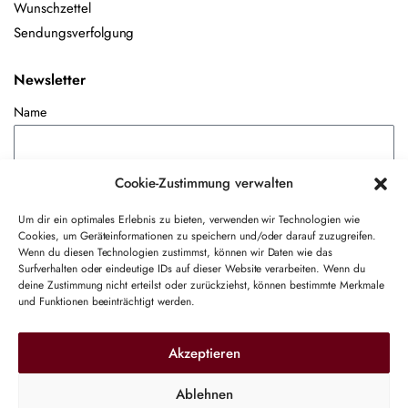
Wunschzettel
Sendungsverfolgung
Newsletter
Name
E-Mail-Adresse
Cookie-Zustimmung verwalten
Um dir ein optimales Erlebnis zu bieten, verwenden wir Technologien wie
Cookies, um Geräteinformationen zu speichern und/oder darauf zuzugreifen.
Hiermit akzeptiere ich die Datenschutzbestimmungen
Wenn du diesen Technologien zustimmst, können wir Daten wie das
Surfverhalten oder eindeutige IDs auf dieser Website verarbeiten. Wenn du
deine Zustimmung nicht erteilst oder zurückziehst, können bestimmte Merkmale
und Funktionen beeinträchtigt werden.
Akzeptieren
Ablehnen
Copyright 2017-2026 ©
VOAP