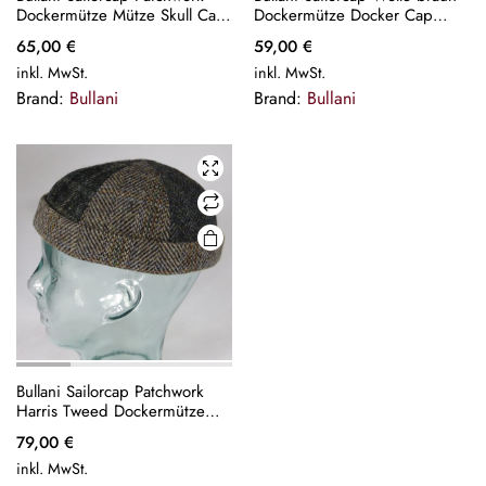
Dockermütze Mütze Skull Cap
Dockermütze Docker Cap
Sailor blau Neu
Mütze Skullcap Sailor Neu
65,00
€
59,00
€
inkl. MwSt.
inkl. MwSt.
Brand:
Bullani
Brand:
Bullani
Bullani Sailorcap Patchwork
Harris Tweed Dockermütze
Skull Sailor Cap Mütze Neu
79,00
€
inkl. MwSt.