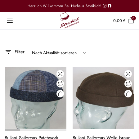
Herzlich Willkommen Bei Huthaus Streibich!
0
0,00
€
Filter
Bullani Sailorcap Patchwork
Bullani Sailorcap Wolle braun